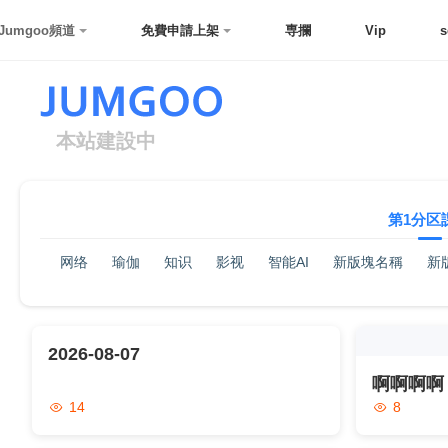
Jumgoo頻道
免費申請上架
専攔
Vip
s
本站建設中
第1分区
网络
瑜伽
知识
影视
智能AI
新版塊名稱
新
2026-08-07
啊啊啊啊
14
8